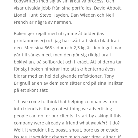
copywriters med sig av sin kreativa process. Och
visar utvalda jobb från sina portfolios. David Abbott,
Lionel Hunt, Steve Hayden, Dan Wieden och Neil
French är några av namnen.
Boken ger rejält med utrymme åt bilder (läs
printannonser) och jag har svårt att sluta bläddra i
den. Med sina 368 sidor och 2,3 kg är den inget man
går till sängs med, men den gör sig riktigt bra i
bokhyllan, på soffbordet och i knäet. Att bilderna tar
för sig i boken hindrar inte att skribenterna även
bidrar med en hel del givande reflektioner. Tony
Brignull är en av dem som sätter ord på sina insikter
på ett skönt sätt:
”I have come to think that helping companies turn
into friends is the greatest thing we advertising
people can do for our clients. I start by asking if this
company were already a friend what
wouldn’t
it do?
Well, it wouldn’t lie, boast, shout, bore us or evade
issues. It wouldn’t change much over time, either. If