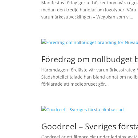
Manifestos förlag ger ut böcker inom våra egna
medan den tredje handlar om logotyper. Våra 
varumärkesutvecklingen – Wegoism som vi...
Föredrag om nollbudget b
Häromdagen föreläste vår varumärkesstrateg Mi
Stadshotellet talade han bland annat om noll
förklarade att mediebruset gör...
Goodreel – Sveriges först
Goodreel är ett filmprojekt under ledning av