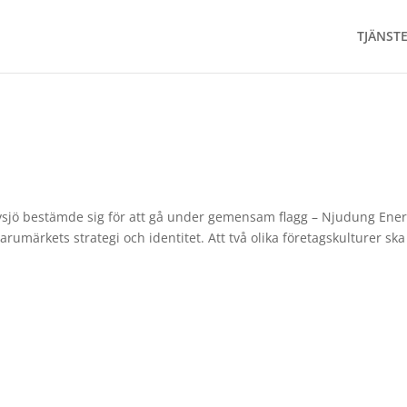
TJÄNST
vsjö bestämde sig för att gå under gemensam flagg – Njudung Ener
arumärkets strategi och identitet. Att två olika företagskulturer ska