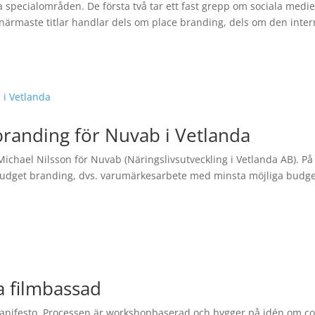
 specialområden. De första två tar ett fast grepp om sociala medie
närmaste titlar handlar dels om place branding, dels om den inte
randing för Nuvab i Vetlanda
chael Nilsson för Nuvab (Näringslivsutveckling i Vetlanda AB). På
budget branding, dvs. varumärkesarbete med minsta möjliga budge
a filmbassad
 Manifesto. Processen är workshopbaserad och bygger på idén om co