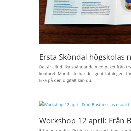
Ersta Sköndal högskolas n
Det är alltid lika spännande med paket från tr
kontoret. Manifesto har designat katalogen, för 
kika på den digitalt kan du...
Workshop 12 april: Från Bu
Efter en rad föreläsningar och workshops runt