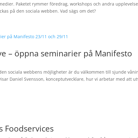
a medier. Paketet rymmer föredrag, workshops och andra upplevels
lyckas på den sociala webben. Vad sägs om det?
e – öppna seminarier på Manifesto
 den sociala webbens möjligheter är du välkommen till sjunde vån
sar Daniel Svensson, konceptutvecklare, hur vi arbetar med att ut
s Foodservices