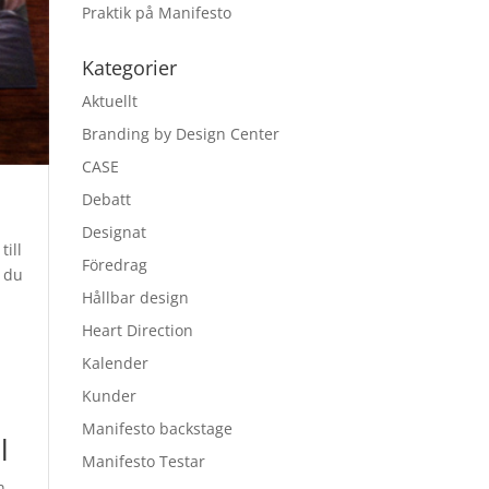
Praktik på Manifesto
Kategorier
Aktuellt
Branding by Design Center
CASE
Debatt
Designat
till
Föredrag
l du
Hållbar design
Heart Direction
Kalender
Kunder
Manifesto backstage
l
Manifesto Testar
n.