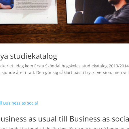
ya studiekatalog
yckeriet. Idag kom Ersta Sköndal högskolas studiekatalog 2013/2014 
sjunde året i rad. Den gör sig såklart bäst i tryckt version, men vil
siness as usual till Business as socia
om i landet tycker vi att det är dags för en workshop på hemmapla