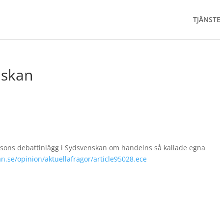
TJÄNST
nskan
lssons debattinlägg i Sydsvenskan om handelns så kallade egna
an.se/opinion/aktuellafragor/article95028.ece