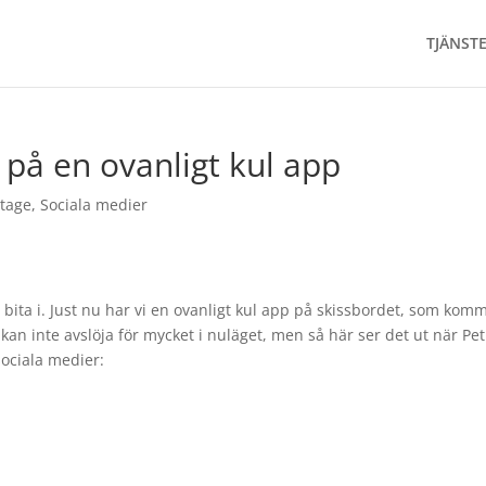
TJÄNST
r på en ovanligt kul app
stage
,
Sociala medier
t bita i. Just nu har vi en ovanligt kul app på skissbordet, som komm
 kan inte avslöja för mycket i nuläget, men så här ser det ut när Pe
sociala medier: