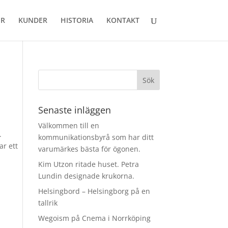
ER
KUNDER
HISTORIA
KONTAKT
Senaste inläggen
Välkommen till en
.
kommunikationsbyrå som har ditt
ar ett
varumärkes bästa för ögonen.
Kim Utzon ritade huset. Petra
Lundin designade krukorna.
Helsingbord – Helsingborg på en
tallrik
Wegoism på Cnema i Norrköping
g