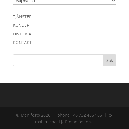
TJÄNSTER
KUNDER
HISTORIA
KONTAKT
© Manifesto 2026 | phone +46 732 486 186 | e-
mail michael [at] manifesto.se