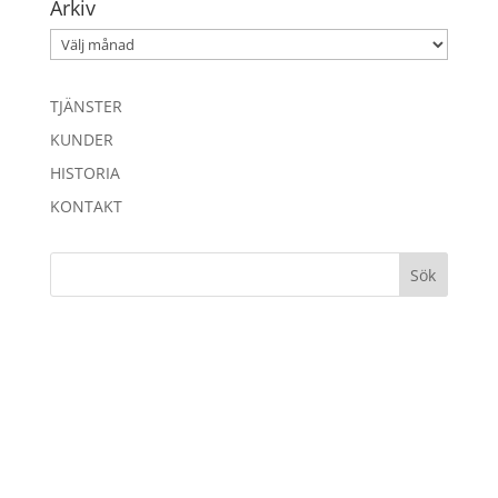
Arkiv
Arkiv
TJÄNSTER
KUNDER
HISTORIA
KONTAKT
© Manifesto 2026 | phone +46 732 486 186 | e-