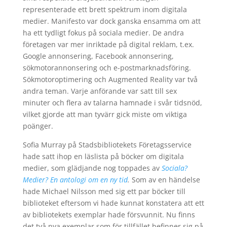
representerade ett brett spektrum inom digitala
medier. Manifesto var dock ganska ensamma om att
ha ett tydligt fokus på sociala medier. De andra
företagen var mer inriktade på digital reklam, t.ex.
Google annonsering, Facebook annonsering,
sökmotorannonsering och e-postmarknadsföring.
Sökmotoroptimering och Augmented Reality var två
andra teman. Varje anförande var satt till sex
minuter och flera av talarna hamnade i svår tidsnöd,
vilket gjorde att man tyvärr gick miste om viktiga
poänger.
Sofia Murray på Stadsbibliotekets Företagsservice
hade satt ihop en läslista på böcker om digitala
medier, som glädjande nog toppades av
Sociala?
Medier? En antologi om en ny tid
.
Som av en händelse
hade Michael Nilsson med sig ett par böcker till
biblioteket eftersom vi hade kunnat konstatera att ett
av bibliotekets exemplar hade försvunnit. Nu finns
det två nya exemplar som för tillfället befinner sig på