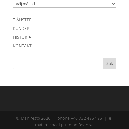
Arkiv
TJÄNSTER
KUNDER
HISTORIA
KONTAKT
© Manifesto 2026 | phone +46 732 486 186 | e-
mail michael [at] manifesto.se