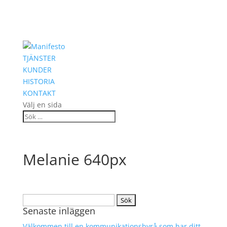
TJÄNSTER
KUNDER
HISTORIA
KONTAKT
Välj en sida
Melanie 640px
Sök
Senaste inläggen
efter:
Välkommen till en kommunikationsbyrå som har ditt