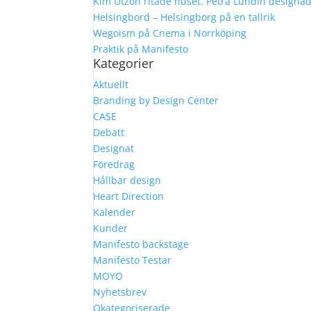
Kim Utzon ritade huset. Petra Lundin designa
Helsingbord – Helsingborg på en tallrik
Wegoism på Cnema i Norrköping
Praktik på Manifesto
Kategorier
Aktuellt
Branding by Design Center
CASE
Debatt
Designat
Föredrag
Hållbar design
Heart Direction
Kalender
Kunder
Manifesto backstage
Manifesto Testar
MOYO
Nyhetsbrev
Okategoriserade