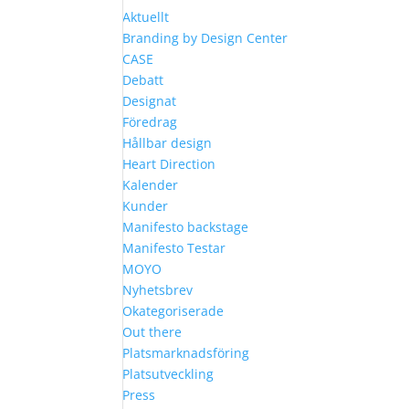
Aktuellt
Branding by Design Center
CASE
Debatt
Designat
Föredrag
Hållbar design
Heart Direction
Kalender
Kunder
Manifesto backstage
Manifesto Testar
MOYO
Nyhetsbrev
Okategoriserade
Out there
Platsmarknadsföring
Platsutveckling
Press