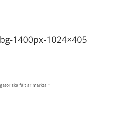
-Hbg-1400px-1024×405
gatoriska fält är märkta
*