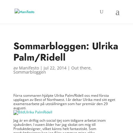
Sommarbloggen: Ulrika
Palm/Ridell
av
Manifesto
|
jul 22, 2014
|
Out there
,
Sommarbloggen
Förra sommaren hjälpte Ulrika Palm/Ridell oss med första
upplagan av Best of Northwest. I år deltar Ulrika med sitt eget
examensarbete på utställningen som har premiär den 29
augusti.
Jag är en driftig och social tjej som tidigare arbetat inom
sjukvården. I vuxen ålder har jag skolat om mig till
Produktdesigner, vilket känns helt fantastiskt. Som
produktdesigner kan jag fläta samman mina olika