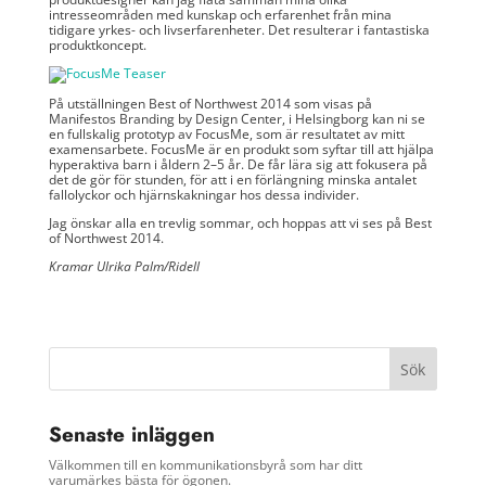
intresseområden med kunskap och erfarenhet från mina
tidigare yrkes- och livserfarenheter. Det resulterar i fantastiska
produktkoncept.
På utställningen Best of Northwest 2014 som visas på
Manifestos Branding by Design Center, i Helsingborg kan ni se
en fullskalig prototyp av FocusMe, som är resultatet av mitt
examensarbete. FocusMe är en produkt som syftar till att hjälpa
hyperaktiva barn i åldern 2–5 år. De får lära sig att fokusera på
det de gör för stunden, för att i en förlängning minska antalet
fallolyckor och hjärnskakningar hos dessa individer.
Jag önskar alla en trevlig sommar, och hoppas att vi ses på Best
of Northwest 2014.
Kramar Ulrika Palm/Ridell
Senaste inläggen
Välkommen till en kommunikationsbyrå som har ditt
varumärkes bästa för ögonen.