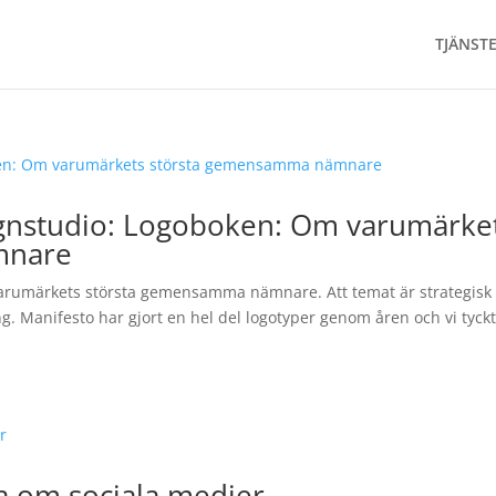
TJÄNST
ignstudio: Logoboken: Om varumärke
mnare
varumärkets största gemensamma nämnare. Att temat är strategisk
g. Manifesto har gjort en hel del logotyper genom åren och vi tyckt
a om sociala medier