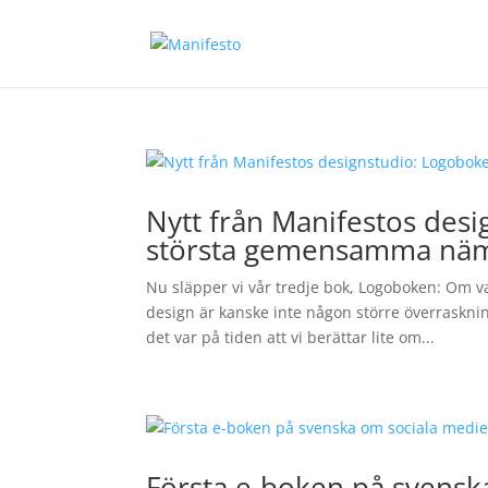
Nytt från Manifestos des
största gemensamma nä
Nu släpper vi vår tredje bok, Logoboken: Om 
design är kanske inte någon större överrasknin
det var på tiden att vi berättar lite om...
Första e-boken på svensk