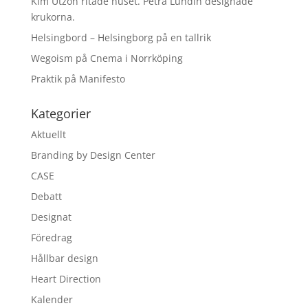
Kim Utzon ritade huset. Petra Lundin designade
krukorna.
Helsingbord – Helsingborg på en tallrik
Wegoism på Cnema i Norrköping
Praktik på Manifesto
Kategorier
Aktuellt
Branding by Design Center
CASE
Debatt
Designat
Föredrag
Hållbar design
Heart Direction
Kalender