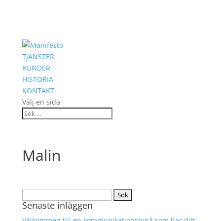
TJÄNSTER
KUNDER
HISTORIA
KONTAKT
Välj en sida
Malin
Sök
Senaste inläggen
efter:
Välkommen till en kommunikationsbyrå som har ditt