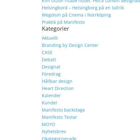
Kim Utzon ritade huset. Petra Lundin designa
Helsingbord – Helsingborg på en tallrik
Wegoism på Cnema i Norrköping
Praktik på Manifesto
Kategorier
Aktuellt
Branding by Design Center
CASE
Debatt
Designat
Föredrag
Hållbar design
Heart Direction
Kalender
Kunder
Manifesto backstage
Manifesto Testar
MOYO
Nyhetsbrev
Okategoriserade