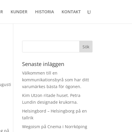
ER
KUNDER
HISTORIA
KONTAKT
Senaste inläggen
Välkommen till en
kommunikationsbyrå som har ditt
ugusti
varumärkes bästa för ögonen.
Kim Utzon ritade huset. Petra
Lundin designade krukorna.
Helsingbord – Helsingborg på en
tallrik
Wegoism på Cnema i Norrköping
ng på