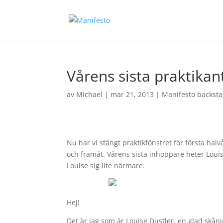
Vårens sista praktikan
av
Michael
|
mar 21, 2013
|
Manifesto backst
Nu har vi stängt praktikfönstret för första h
och framåt. Vårens sista inhoppare heter Loui
Louise sig lite närmare.
Hej!
Det är jag som är Louise Dustler, en glad skån