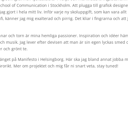
 School of Communication i Stockholm. Att plugga till grafisk design
 gjort i hela mitt liv. Inför varje ny skoluppgift, som kan vara allt 
rafi, känner jag mig exalterad och pirrig. Det kliar i fingrarna och att
innar och torn är mina hemliga passioner. Inspiration och idéer hä
och musik. Jag lever efter devisen att man är sin egen lyckas smed
r och grönt te.
nget på Manifesto i Helsingborg. Här ska jag bland annat jobba m
rorikt. Mer om projektet och mig får ni snart veta, stay tuned!