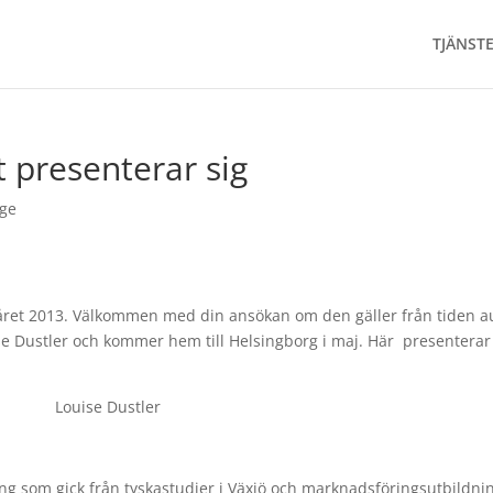
TJÄNST
t presenterar sig
age
alvåret 2013. Välkommen med din ansökan om den gäller från tiden a
se Dustler och kommer hem till Helsingborg i maj. Här presenterar
ing som gick från tyskastudier i Växjö och marknadsföringsutbildni