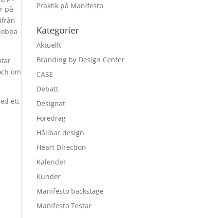
Praktik på Manifesto
er på
ifrån
Kategorier
 jobba
Aktuellt
Branding by Design Center
mtar
 och om
CASE
Debatt
ed ett
Designat
Föredrag
Hållbar design
Heart Direction
Kalender
Kunder
Manifesto backstage
Manifesto Testar