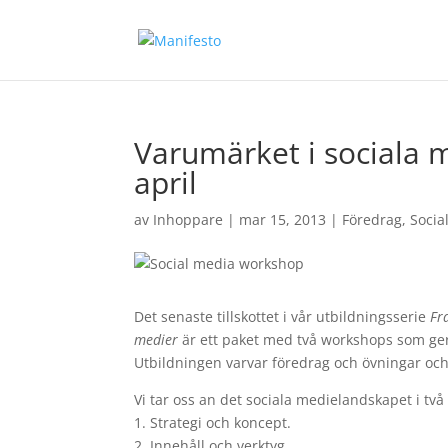
Varumärket i sociala m
april
av
Inhoppare
|
mar 15, 2013
|
Föredrag
,
Socia
Det senaste tillskottet i vår utbildningsserie
Fr
medier
är ett paket med två workshops som ger 
Utbildningen varvar föredrag och övningar och
Vi tar oss an det sociala medielandskapet i tv
1. Strategi och koncept.
2. Innehåll och verktyg.