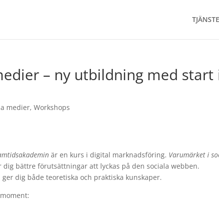
TJÄNST
edier – ny utbildning med start 
la medier
,
Workshops
amtidsakademin
är en kurs i digital marknadsföring.
Varumärket i so
dig bättre förutsättningar att lyckas på den sociala webben.
 ger dig både teoretiska och praktiska kunskaper.
å moment: