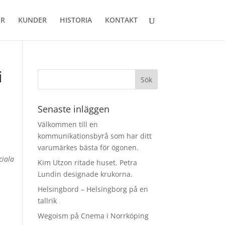
ER
KUNDER
HISTORIA
KONTAKT
i
Senaste inläggen
Välkommen till en
kommunikationsbyrå som har ditt
varumärkes bästa för ögonen.
ciala
Kim Utzon ritade huset. Petra
Lundin designade krukorna.
Helsingbord – Helsingborg på en
tallrik
Wegoism på Cnema i Norrköping