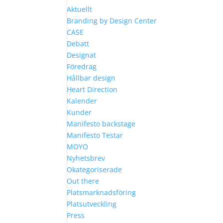
Aktuellt
Branding by Design Center
CASE
Debatt
Designat
Föredrag
Hållbar design
Heart Direction
Kalender
Kunder
Manifesto backstage
Manifesto Testar
MOYO
Nyhetsbrev
Okategoriserade
Out there
Platsmarknadsföring
Platsutveckling
Press