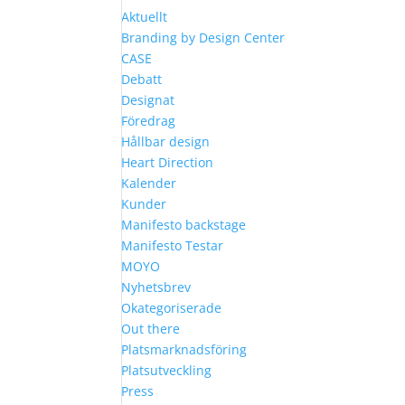
Aktuellt
Branding by Design Center
CASE
Debatt
Designat
Föredrag
Hållbar design
Heart Direction
Kalender
Kunder
Manifesto backstage
Manifesto Testar
MOYO
Nyhetsbrev
Okategoriserade
Out there
Platsmarknadsföring
Platsutveckling
Press