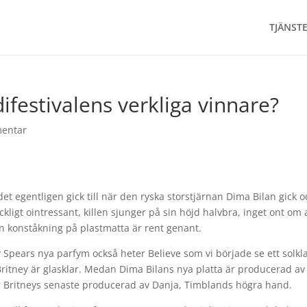
TJÄNST
ifestivalens verkliga vinnare?
entar
et egentligen gick till när den ryska storstjärnan Dima Bilan gick 
kligt ointressant, killen sjunger på sin höjd halvbra, inget ont om 
n konståkning på plastmatta är rent genant.
ey Spears nya parfym också heter Believe som vi började se ett solkl
itney är glasklar. Medan Dima Bilans nya platta är producerad av
är Britneys senaste producerad av Danja, Timblands högra hand.