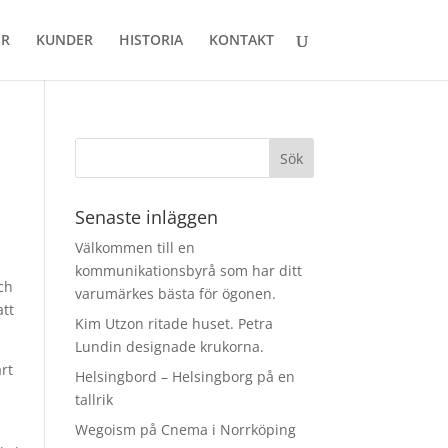
ER
KUNDER
HISTORIA
KONTAKT
Senaste inläggen
Välkommen till en
kommunikationsbyrå som har ditt
och
varumärkes bästa för ögonen.
att
Kim Utzon ritade huset. Petra
Lundin designade krukorna.
art
Helsingbord – Helsingborg på en
tallrik
Wegoism på Cnema i Norrköping