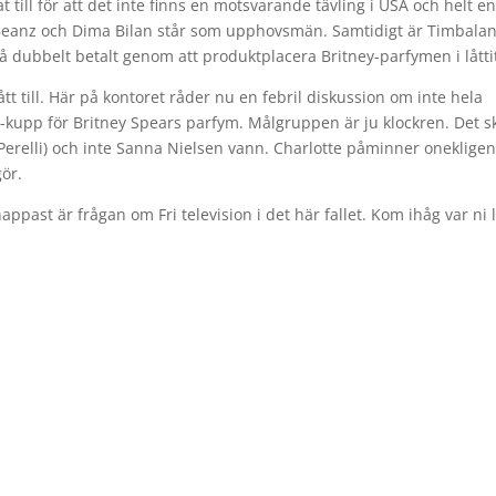
 till för att det inte finns en motsvarande tävling i USA och helt en
Jim Beanz och Dima Bilan står som upphovsmän. Samtidigt är Timbal
å dubbelt betalt genom att produktplacera Britney-parfymen i låtti
gått till. Här på kontoret råder nu en febril diskussion om inte hela
-kupp för Britney Spears parfym. Målgruppen är ju klockren. Det s
(Perelli) och inte Sanna Nielsen vann. Charlotte påminner oneklige
ör.
appast är frågan om Fri television i det här fallet. Kom ihåg var ni 