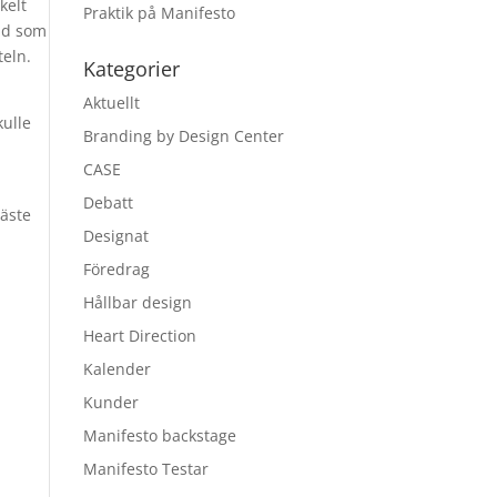
kelt
Praktik på Manifesto
and som
teln.
Kategorier
Aktuellt
kulle
Branding by Design Center
n
CASE
Debatt
läste
Designat
Föredrag
Hållbar design
Heart Direction
Kalender
Kunder
Manifesto backstage
Manifesto Testar