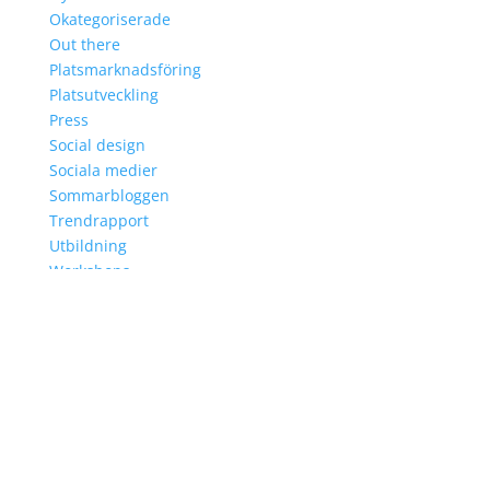
Okategoriserade
Out there
Platsmarknadsföring
Platsutveckling
Press
Social design
Sociala medier
Sommarbloggen
Trendrapport
Utbildning
Workshops
Arkiv
Arkiv
TJÄNSTER
KUNDER
HISTORIA
KONTAKT
Sök
efter: