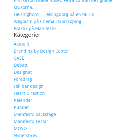
Kim Utzon ritade huset. Petra Lundin designade
krukorna.
Helsingbord – Helsingborg på en tallrik
Wegoism på Cnema i Norrköping
Praktik på Manifesto
Kategorier
Aktuellt
Branding by Design Center
CASE
Debatt
Designat
Föredrag
Hållbar design
Heart Direction
Kalender
Kunder
Manifesto backstage
Manifesto Testar
MOYO
Nyhetsbrev