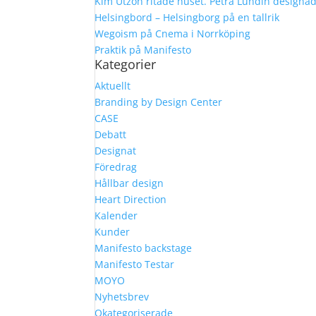
Kim Utzon ritade huset. Petra Lundin designa
Helsingbord – Helsingborg på en tallrik
Wegoism på Cnema i Norrköping
Praktik på Manifesto
Kategorier
Aktuellt
Branding by Design Center
CASE
Debatt
Designat
Föredrag
Hållbar design
Heart Direction
Kalender
Kunder
Manifesto backstage
Manifesto Testar
MOYO
Nyhetsbrev
Okategoriserade