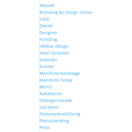
Aktuellt
Branding by Design Center
CASE
Debatt
Designat
Föredrag
Hållbar design
Heart Direction
Kalender
Kunder
Manifesto backstage
Manifesto Testar
MOYO
Nyhetsbrev
Okategoriserade
Out there
Platsmarknadsföring
Platsutveckling
Press