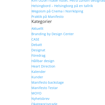
Kim Utzon ritade huset. Petra Lundin designa
Helsingbord – Helsingborg på en tallrik
Wegoism på Cnema i Norrköping
Praktik på Manifesto
Kategorier
Aktuellt
Branding by Design Center
CASE
Debatt
Designat
Föredrag
Hållbar design
Heart Direction
Kalender
Kunder
Manifesto backstage
Manifesto Testar
MOYO
Nyhetsbrev
Okategoriserade