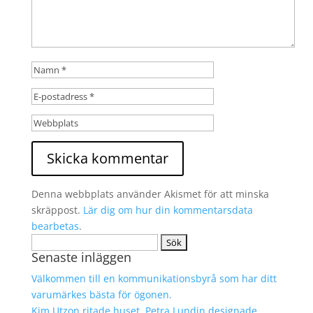
Denna webbplats använder Akismet för att minska
skräppost.
Lär dig om hur din kommentarsdata
bearbetas
.
Sök
Senaste inläggen
efter:
Välkommen till en kommunikationsbyrå som har ditt
varumärkes bästa för ögonen.
Kim Utzon ritade huset. Petra Lundin designade