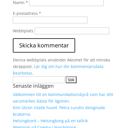
Namn
*
E-postadress
*
Webbplats
Denna webbplats använder Akismet för att minska
skräppost.
Lär dig om hur din kommentarsdata
bearbetas
.
Sök
Senaste inläggen
efter:
Välkommen till en kommunikationsbyrå som har ditt
varumärkes bästa för ögonen.
Kim Utzon ritade huset. Petra Lundin designade
krukorna.
Helsingbord – Helsingborg på en tallrik
Wegoism på Cnema i Norrköping