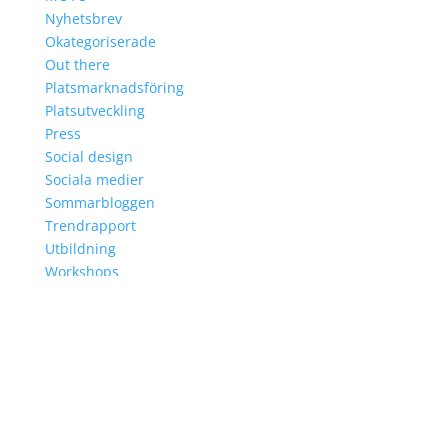
Nyhetsbrev
Okategoriserade
Out there
Platsmarknadsföring
Platsutveckling
Press
Social design
Sociala medier
Sommarbloggen
Trendrapport
Utbildning
Workshops
Arkiv
Arkiv
TJÄNSTER
KUNDER
HISTORIA
KONTAKT
Sök