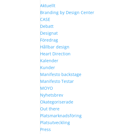
Aktuellt
Branding by Design Center
CASE
Debatt
Designat
Föredrag
Hållbar design
Heart Direction
Kalender
Kunder
Manifesto backstage
Manifesto Testar
MOYO
Nyhetsbrev
Okategoriserade
Out there
Platsmarknadsföring
Platsutveckling
Press