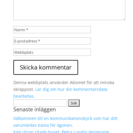
Denna webbplats använder Akismet för att minska
skräppost.
Lär dig om hur din kommentarsdata
bearbetas
.
Sök
Senaste inläggen
efter:
Välkommen till en kommunikationsbyrå som har ditt
varumärkes bästa för ögonen.
Kim Utzon ritade huset. Petra Lundin designade