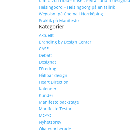
Kim Utzon ritade huset. Petra Lundin designa
Helsingbord – Helsingborg på en tallrik
Wegoism på Cnema i Norrköping
Praktik på Manifesto
Kategorier
Aktuellt
Branding by Design Center
CASE
Debatt
Designat
Föredrag
Hållbar design
Heart Direction
Kalender
Kunder
Manifesto backstage
Manifesto Testar
MOYO
Nyhetsbrev
Okategoriserade