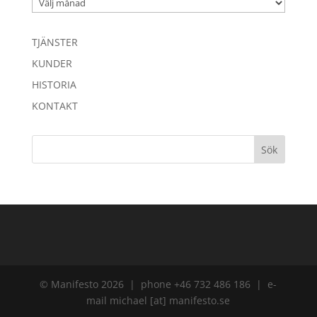
Arkiv
TJÄNSTER
KUNDER
HISTORIA
KONTAKT
© Manifesto 2026 | phone +46 732 486 186 | e-
mail michael [at] manifesto.se