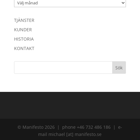
Arkiv
TJÄNSTER
KUNDER
HISTORIA
KONTAKT
© Manifesto 2026 | phone +46 732 486 186 | e-
mail michael [at] manifesto.se