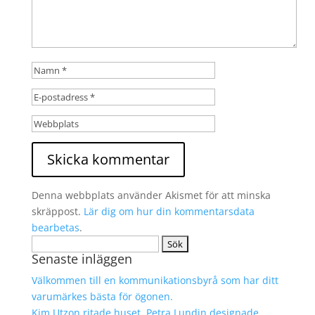
Denna webbplats använder Akismet för att minska
skräppost.
Lär dig om hur din kommentarsdata
bearbetas
.
Sök
Senaste inläggen
efter:
Välkommen till en kommunikationsbyrå som har ditt
varumärkes bästa för ögonen.
Kim Utzon ritade huset. Petra Lundin designade