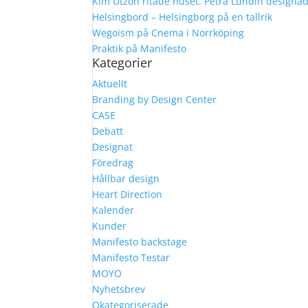
Kim Utzon ritade huset. Petra Lundin designa
Helsingbord – Helsingborg på en tallrik
Wegoism på Cnema i Norrköping
Praktik på Manifesto
Kategorier
Aktuellt
Branding by Design Center
CASE
Debatt
Designat
Föredrag
Hållbar design
Heart Direction
Kalender
Kunder
Manifesto backstage
Manifesto Testar
MOYO
Nyhetsbrev
Okategoriserade