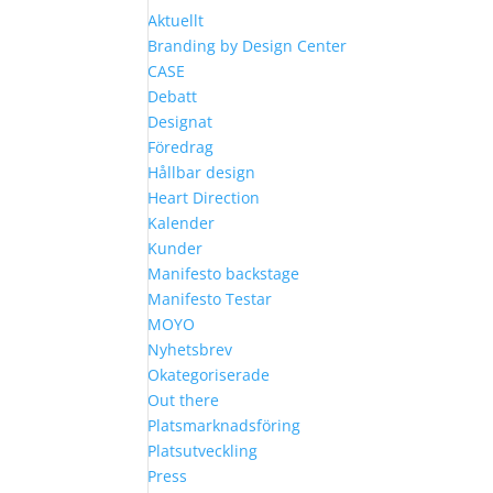
Aktuellt
Branding by Design Center
CASE
Debatt
Designat
Föredrag
Hållbar design
Heart Direction
Kalender
Kunder
Manifesto backstage
Manifesto Testar
MOYO
Nyhetsbrev
Okategoriserade
Out there
Platsmarknadsföring
Platsutveckling
Press