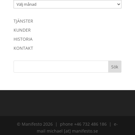
Arkiv
TJÄNSTER
KUNDER
HISTORIA
KONTAKT
© Manifesto 2026 | phone +46 732 486 186 | e-
mail michael [at] manifesto.se