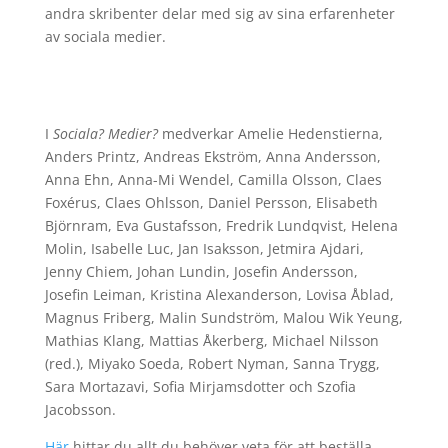
andra skribenter delar med sig av sina erfarenheter
av sociala medier.
I
Sociala? Medier?
medverkar Amelie Hedenstierna,
Anders Printz, Andreas Ekström, Anna Andersson,
Anna Ehn, Anna-Mi Wendel, Camilla Olsson, Claes
Foxérus, Claes Ohlsson, Daniel Persson, Elisabeth
Björnram, Eva Gustafsson, Fredrik Lundqvist, Helena
Molin, Isabelle Luc, Jan Isaksson, Jetmira Ajdari,
Jenny Chiem, Johan Lundin, Josefin Andersson,
Josefin Leiman, Kristina Alexanderson, Lovisa Åblad,
Magnus Friberg, Malin Sundström, Malou Wik Yeung,
Mathias Klang, Mattias Åkerberg, Michael Nilsson
(red.), Miyako Soeda, Robert Nyman, Sanna Trygg,
Sara Mortazavi, Sofia Mirjamsdotter och Szofia
Jacobsson.
Här
hittar du allt du behöver veta för att beställa