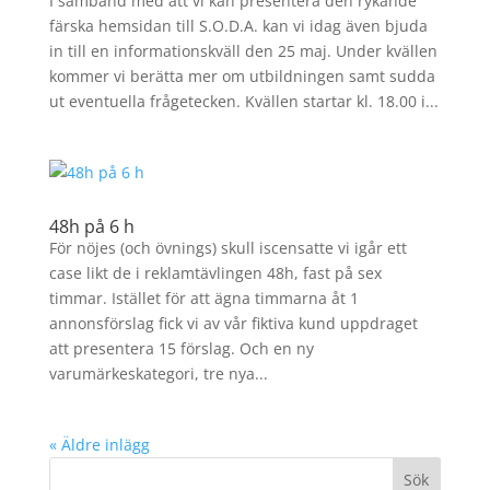
I samband med att vi kan presentera den rykande
färska hemsidan till S.O.D.A. kan vi idag även bjuda
in till en informationskväll den 25 maj. Under kvällen
kommer vi berätta mer om utbildningen samt sudda
ut eventuella frågetecken. Kvällen startar kl. 18.00 i...
48h på 6 h
För nöjes (och övnings) skull iscensatte vi igår ett
case likt de i reklamtävlingen 48h, fast på sex
timmar. Istället för att ägna timmarna åt 1
annonsförslag fick vi av vår fiktiva kund uppdraget
att presentera 15 förslag. Och en ny
varumärkeskategori, tre nya...
« Äldre inlägg